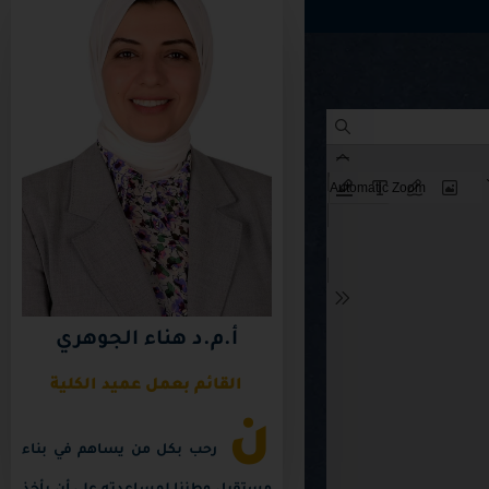
أ.م.د هناء الجوهري
القائم بعمل عميد الكلية
ن
رحب بكل من يساهم في بناء