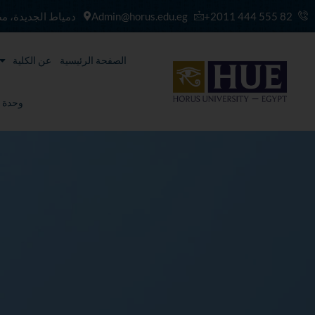
خطي
82 555 444 2011+
Admin@horus.edu.eg
دمياط الجديدة، م
لى
لمحتوى
الصفحة الرئيسية
عن الكلية
وحدة ت