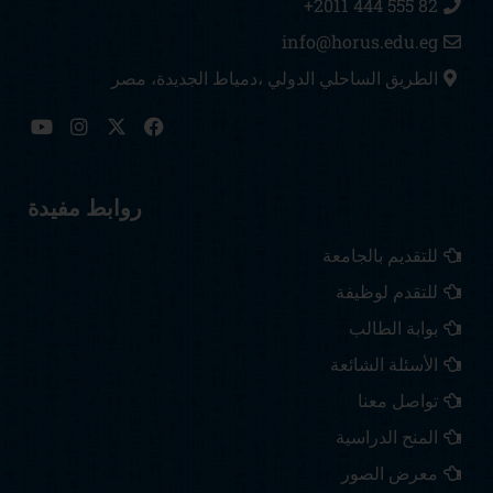
82 555 444 2011+
info@horus.edu.eg
الطريق الساحلي الدولي ،دمياط الجديدة، مصر
Y
I
F
o
n
a
u
s
c
t
t
e
u
a
b
روابط مفيدة
b
g
o
e
r
o
للتقديم بالجامعة
a
k
m
للتقدم لوظيفة
بوابة الطالب
الأسئلة الشائعة
تواصل معنا
المنح الدراسية
معرض الصور