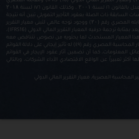
تناول معيار المحاسبة الدولي (17 :IAS) ومقابلة المصري رقم (۲۰) ومعيار التقرير المالي الدولي (16) IFRS) ومقابله المصري
المستحدث رقم (٤٩) ، كذلك تم تناول القانون ٩٥ لسنة ١٩٩٥ والمعدل بالقانون ١٦ لسنة ۲۰۰۱ ، وكذلك القانون ١٧٦ لسنة ۲۰۱۸
ت السابقة ذات الصلة بعقود التأجير التمويلي تبين أنه نتيجة
للانتقادات التي تم توجيهها لمعيار المحاسبة الدولي (17 IAS) ومقابله المصري رقم (۲۰) ووجود توجه عالمي لتبنى معيار التقرير
المالي الدولي (IFRS16) ، فقد صدر المعيار المصري رقم (٤٩) الذي يعد بمثابة ترجمة حرفيه المعيار التقرير المالي الدولي (IFRS16)،
۱ والذي كان يحول دون تبنى هذا المعيار المستحدث لما يحتويه من نصوص تتناقض معه
وإصدار القانون ١٧٦ لسنة ۲۰۱۸ وانتهت الدراسة إلى أن تطبيق معيار المحاسبة المصري رقم (٤٩) له تأثير إيجابي على دلالة القوائم
ل المعلومات، كما أن تضمين آثار عقود الإيجار في القوائم
كثر تعبيراً عن الواقع الاقتصادي الأداء الشركات، وبالتالي
ر المحاسبة المصرية، معيار التقرير المالي الدولي