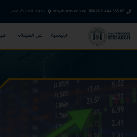
خطي
لى
+2011 444 555 82
Info@horus.edu.eg
دمياط الجديدة, مصر
لمحتوى
الرئيسية
عن المجلة
هيئ