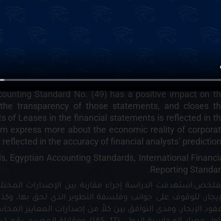
s Law No. 176 of 2018 regarding financial leasing a
ated to financial leasing contracts, it was found that as
 Accounting Standard (IAS: 17) and its Egyptian counterpa
 the International Financial Reporting Standard (IFRS 16
, which is considered a translation of the Internation
al of Law No. 95 of 1995, which prevented the adoption 
ontradict it, and the issuance of Law No. 176 of 2018. T
counting Standard No. (49) has a positive impact on t
s the transparency of those statements, and closes t
 of Leases in the financial statements is reflected in t
em express more about the economic reality of corpora
reflected in the accuracy of financial analysts’ prediction
, Egyptian Accounting Standards, International Financi
Reporting Standar
ملخص:استهدفت الدراسة إجراء مقارنة بين الإصدارات المختلف
إيجار، للوقوف على جوانب وفلسفة التطوير الذي لحق بها، وكذ
قود الإيجار، ومدى التوافق بين كلاً من إصدارات المعايير المح