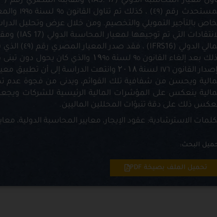
خاص بالتأجير التمويلي والتخصيم. ومن خلال عرض وتحليل الدراسا
وذلك بعد إلغاء القانون ٩٥ لسنة ۹٩٥
مالية ويحسن من شفافية تلك القوائم، ويدنى من فجوة عدم تماث
مالية ينعكس على المؤشرات المالية الرئيسية للشركات ويجعلها أ
عكس ذلك على دقة تنبؤات المحللين الماليين.
كلمات الاسترشادية: عقود الإيجار، معايير المحاسبة الدولية، معايي
ميل البحث:
تحميل الملف بصيخة PDF