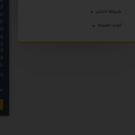
شروط النشر
ال
أعداد المجلة
ال
ال
ين
ال
تح