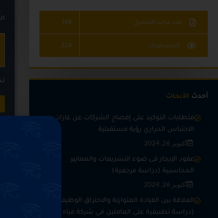
ال
عدد مرات التحميل
148
المشاهدات
224
تح
أحدث
الأبحاث
متطلبات التوكيد على إفصاح الشركات عن غازات
الاحتباس الحراري رؤية مستقبلية
أكتوبر 26, 2024
nd
nt
عقود الإيجار فى ضوء التشريعات والمعايير
he
المحاسبية (دراسة مرجعية)
an
أكتوبر 26, 2024
he
العلاقة بين القيادة المتوازنة والاحتراق الوظيفي
ts
(دراسة تطبيقية على العاملين في شركة مياه الشرب
by