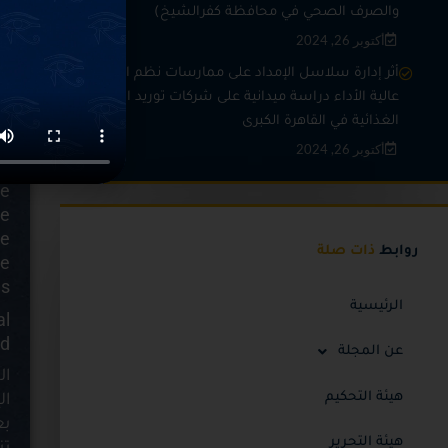
والصرف الصحي في محافظة كفرالشيخ)
nd
أكتوبر 26, 2024
 a
rt
أثر إدارة سلاسل الإمداد على ممارسات نظم العمل
),
عالية الأداء دراسة ميدانية على شركات توريد المواد
al
الغذائية في القاهرة الكبرى
of
أكتوبر 26, 2024
he
he
he
he
روابط
ذات صلة
te
s.
الرئيسية
al
d.
عن المجلة
ال
هيئة التحكيم
ال
بع
هيئة التحرير