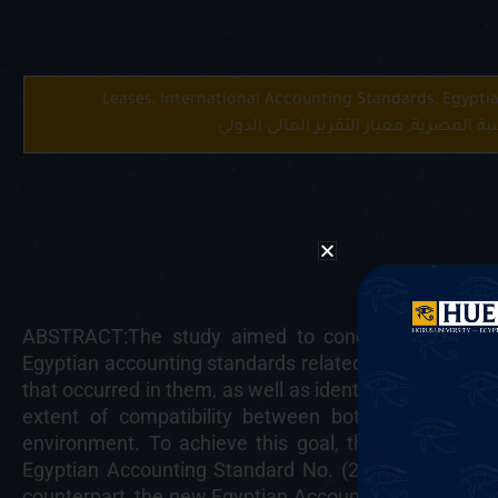
Leases, International Accounting Standards, Egypti
ABSTRACT:The study aimed to conduct a compariso
Egyptian accounting standards related to Leases, to
that occurred in them, as well as identifying the deve
extent of compatibility between both issuances of
environment. To achieve this goal, the Internationa
Egyptian Accounting Standard No. (20), and the Inte
counterpart, the new Egyptian Accounting Standard N