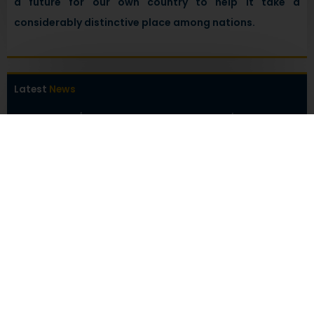
a future for our own country to help it take a
considerably distinctive place among nations.
Latest
News
كلية إدارة الأعمال بجامعة حورس – مصر حيث تبدأ رحلتك نحو
القيادة، وتتحول أفكارك إلى نجاحات تصنع المستقبل
July 22, 2026
كلية إدارة الأعمال بجامعة حورس تطلق برنامج التسويق اعتبارًا
من العام الدراسي 2026/2027
July 2, 2026
كلية إدارة الأعمال بجامعة حورس تنظم فعالية حول الشمول المالي
والعمل المصرفي
April 26, 2026
فاعلية يوم اليتيم
April 26, 2026