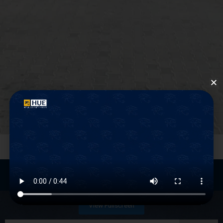
System of
study
View Fullscreen