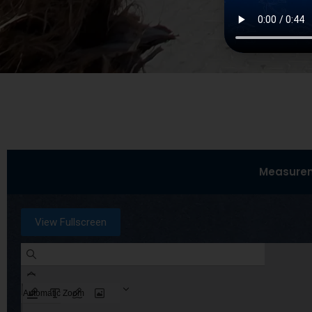
Measurem
View Fullscreen