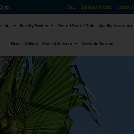
FAQ
Student Portal
Contact
Egypt
ments
Faculty Sectors
Central Service Units
Quality Assurance
News
Gallery
Student Services
Scientific Journal