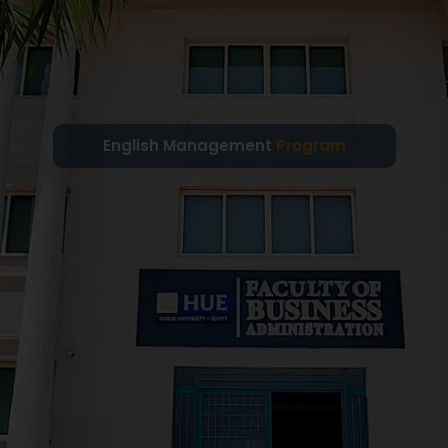
English Management
Program