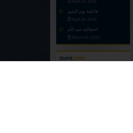
April 26, 2026
فاعلية يوم اليتيم
April 26, 2026
احتفالية عيد الأم
March 30, 2026
Quick
Links
Ministry of Higher Education
Supreme Council of
universities
Cultural Affairs & Missions
Sector
National authority for quality
assurance and accreditation
of education