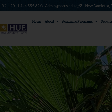
Skip
+2011 444 555 82
Admin@horus.edu.eg
New Damietta, 
to
content
Home
About
Academic Programs
Depart