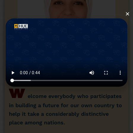
Associate Professor/ Hanaa
Elgohari
Acting Faculty Dean
w
elcome everybody who participates
in building a future for our own country to
help it take a considerably distinctive
place among nations.