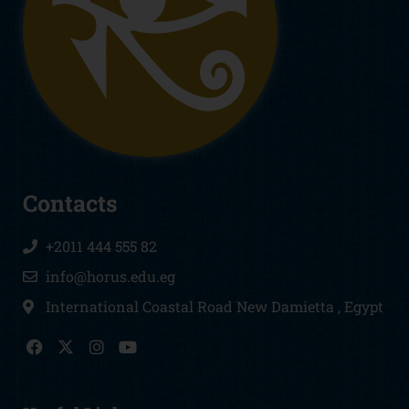
Contacts
+2011 444 555 82
info@horus.edu.eg
International Coastal Road New Damietta , Egypt
F
I
Y
a
n
o
c
s
u
e
t
t
b
a
u